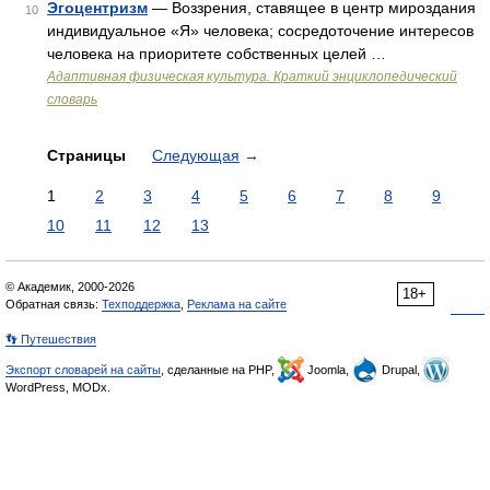
Эгоцентризм
— Воззрения, ставящее в центр мироздания
10
индивидуальное «Я» человека; сосредоточение интересов
человека на приоритете собственных целей …
Адаптивная физическая культура. Краткий энциклопедический
словарь
Страницы
Следующая
→
1
2
3
4
5
6
7
8
9
10
11
12
13
© Академик, 2000-2026
18+
Обратная связь:
Техподдержка
,
Реклама на сайте
👣 Путешествия
Экспорт словарей на сайты
, сделанные на PHP,
Joomla,
Drupal,
WordPress, MODx.