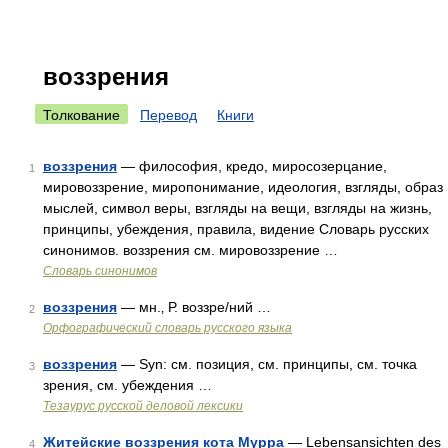
воззрения
Толкование
Перевод
Книги
воззрения
— философия, кредо, миросозерцание,
1
мировоззрение, миропонимание, идеология, взгляды, образ
мыслей, символ веры, взгляды на вещи, взгляды на жизнь,
принципы, убеждения, правила, видение Словарь русских
синонимов. воззрения см. мировоззрение …
Словарь синонимов
воззрения
— мн.‚ Р. воззре/ний …
2
Орфографический словарь русского языка
воззрения
— Syn: см. позиция, см. принципы, см. точка
3
зрения, см. убеждения …
Тезаурус русской деловой лексики
Житейские воззрения кота Мурра
— Lebensansichten des
4