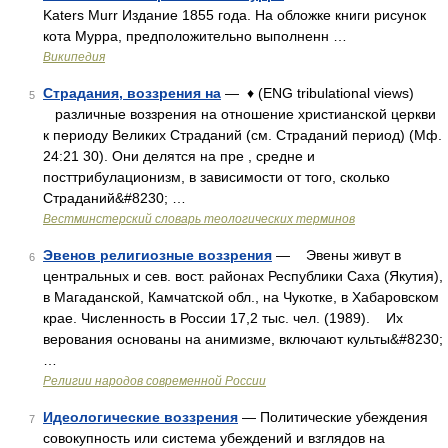
Katers Murr Издание 1855 года. На обложке книги рисунок
кота Мурра, предположительно выполненн …
Википедия
Страдания, воззрения на
— ♦ (ENG tribulational views)
5
различные воззрения на отношение христианской церкви
к периоду Великих Страданий (см. Страданий период) (Мф.
24:21 30). Они делятся на пре , средне и
посттрибулационизм, в зависимости от того, сколько
Страданий&#8230; …
Вестминстерский словарь теологических терминов
Эвенов религиозные воззрения
— Эвены живут в
6
центральных и сев. вост. районах Республики Саха (Якутия),
в Магаданской, Камчатской обл., на Чукотке, в Хабаровском
крае. Численность в России 17,2 тыс. чел. (1989). Их
верования основаны на анимизме, включают культы&#8230;
…
Религии народов современной России
Идеологические воззрения
— Политические убеждения
7
совокупность или система убеждений и взглядов на