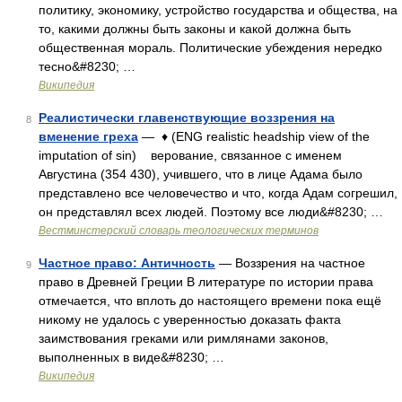
политику, экономику, устройство государства и общества, на
то, какими должны быть законы и какой должна быть
общественная мораль. Политические убеждения нередко
тесно&#8230; …
Википедия
Реалистически главенствующие воззрения на
8
вменение греха
— ♦ (ENG realistic headship view of the
imputation of sin) верование, связанное с именем
Августина (354 430), учившего, что в лице Адама было
представлено все человечество и что, когда Адам согрешил,
он представлял всех людей. Поэтому все люди&#8230; …
Вестминстерский словарь теологических терминов
Частное право: Античность
— Воззрения на частное
9
право в Древней Греции В литературе по истории права
отмечается, что вплоть до настоящего времени пока ещё
никому не удалось с уверенностью доказать факта
заимствования греками или римлянами законов,
выполненных в виде&#8230; …
Википедия